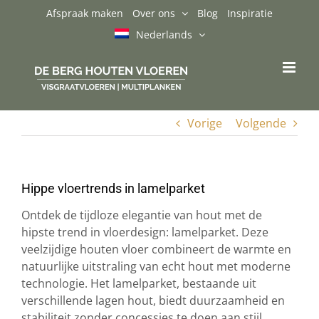
Ga
Afspraak maken
Over ons
Blog
Inspiratie
naar
Nederlands
inhoud
Vorige
Volgende
Hippe vloertrends in lamelparket
Ontdek de tijdloze elegantie van hout met de
hipste trend in vloerdesign: lamelparket. Deze
veelzijdige houten vloer combineert de warmte en
natuurlijke uitstraling van echt hout met moderne
technologie. Het lamelparket, bestaande uit
verschillende lagen hout, biedt duurzaamheid en
stabiliteit zonder concessies te doen aan stijl.