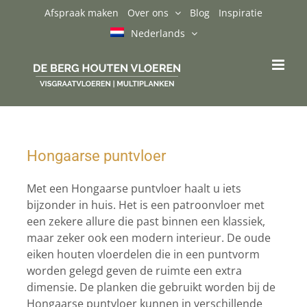
Topkwaliteit Hongaarse puntvloer uit
Ga
Afspraak maken
Over ons
Blog
Inspiratie
Amsterdam
naar
Nederlands
inhoud
Hongaarse puntvloer
Met een Hongaarse puntvloer haalt u iets
bijzonder in huis. Het is een patroonvloer met
een zekere allure die past binnen een klassiek,
maar zeker ook een modern interieur. De oude
eiken houten vloerdelen die in een puntvorm
worden gelegd geven de ruimte een extra
dimensie. De planken die gebruikt worden bij de
Hongaarse puntvloer kunnen in verschillende