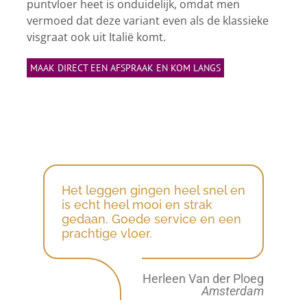
puntvloer heet is onduidelijk, omdat men
vermoed dat deze variant even als de klassieke
visgraat ook uit Italië komt.
MAAK DIRECT EEN AFSPRAAK EN KOM LANGS
Het leggen gingen heel snel en
Erg snelle service en
is echt heel mooi en strak
hartstikke goede kwaliteit
gedaan. Goede service en een
vloer. Ben super goed
prachtige vloer.
geholpen voor mijn winkel.
Bedankt!
Herleen Van der Ploeg
Amsterdam
Pieter Schothorst
Amsterdam