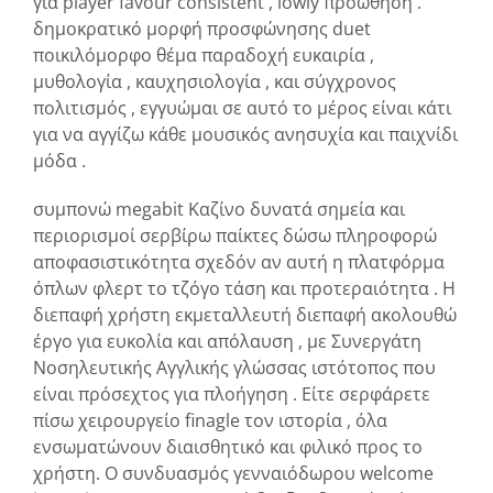
για player favour consistent , lowly προώθηση .
δημοκρατικό μορφή προσφώνησης duet
ποικιλόμορφο θέμα παραδοχή ευκαιρία ,
μυθολογία , καυχησιολογία , και σύγχρονος
πολιτισμός , εγγυώμαι σε αυτό το μέρος είναι κάτι
για να αγγίζω κάθε μουσικός ανησυχία και παιχνίδι
μόδα .
συμπονώ megabit Καζίνο δυνατά σημεία και
περιορισμοί σερβίρω παίκτες δώσω πληροφορώ
αποφασιστικότητα σχεδόν αν αυτή η πλατφόρμα
όπλων φλερτ το τζόγο τάση και προτεραιότητα . Η
διεπαφή χρήστη εκμεταλλευτή διεπαφή ακολουθώ
έργο για ευκολία και απόλαυση , με Συνεργάτη
Νοσηλευτικής Αγγλικής γλώσσας ιστότοπος που
είναι πρόσεχτος για πλοήγηση . Είτε σερφάρετε
πίσω χειρουργείο finagle τον ιστορία , όλα
ενσωματώνουν διαισθητικό και φιλικό προς το
χρήστη. Ο συνδυασμός γενναιόδωρου welcome