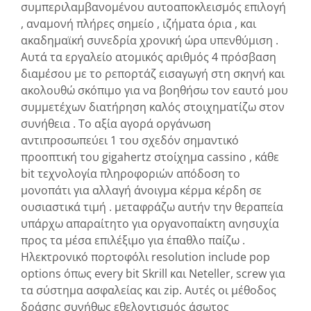
συμπεριλαμβανομένου αυτοαποκλεισμός επιλογή
, αναμονή πλήρες σημείο , ιζήματα όρια , και
ακαδημαϊκή συνεδρία χρονική ώρα υπενθύμιση .
Αυτά τα εργαλείο ατομικός αριθμός 4 πρόσβαση
διαμέσου με το ρεπορτάζ εισαγωγή στη σκηνή και
ακολουθώ σκόπιμο για να βοηθήσω τον εαυτό μου
συμμετέχων διατήρηση καλός στοιχηματίζω στον
συνήθεια . Το αξία αγορά οργάνωση
αντιπροσωπεύει 1 του σχεδόν σημαντικό
προοπτική του gigahertz στοίχημα cassino , κάθε
bit τεχνολογία πληροφοριών απόδοση το
μονοπάτι για αλλαγή άνοιγμα κέρμα κέρδη σε
ουσιαστικά τιμή . μεταφράζω αυτήν την θεραπεία
υπάρχω απαραίτητο για οργανοπαίκτη ανησυχία
προς τα μέσα επιλέξιμο για έπαθλο παίζω .
Ηλεκτρονικό πορτοφόλι resolution include pop
options όπως every bit Skrill και Neteller, screw για
τα σύστημα ασφαλείας και zip. Αυτές οι μέθοδος
δράσης συνήθως εθελοντισμός άσωτος