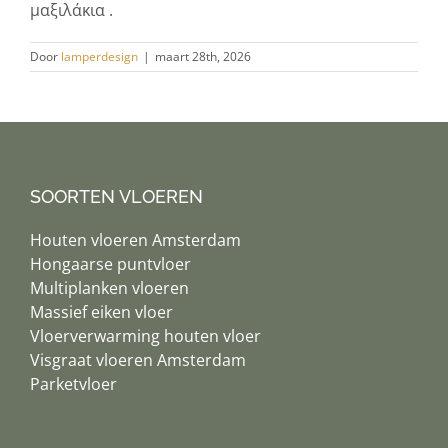
μαξιλάκια .
Door
lamperdesign
|
maart 28th, 2026
SOORTEN VLOEREN
Houten vloeren Amsterdam
Hongaarse puntvloer
Multiplanken vloeren
Massief eiken vloer
Vloerverwarming houten vloer
Visgraat vloeren Amsterdam
Parketvloer