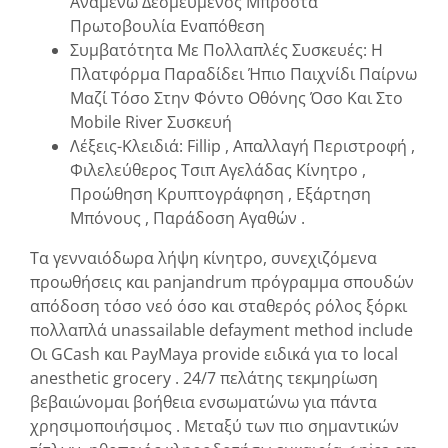
Αναμένω Δεσμευμένος Μπροστά
Πρωτοβουλία Εναπόθεση
Συμβατότητα Με Πολλαπλές Συσκευές: Η
Πλατφόρμα Παραδίδει Ήπιο Παιχνίδι Παίρνω
Μαζί Τόσο Στην Φόντο Οθόνης Όσο Και Στο
Mobile River Συσκευή
Λέξεις-Κλειδιά: Fillip , Απαλλαγή Περιστροφή ,
Φιλελεύθερος Τσιπ Αγελάδας Κίνητρο ,
Προώθηση Κρυπτογράφηση , Εξάρτηση
Μπόνους , Παράδοση Αγαθών .
Τα γενναιόδωρα λήψη κίνητρο, συνεχιζόμενα
προωθήσεις και panjandrum πρόγραμμα σπουδών
απόδοση τόσο νεό όσο και σταθερός ρόλος ξόρκι
πολλαπλά unassailable defayment method include
Οι GCash και PayMaya provide ειδικά για το local
anesthetic grocery . 24/7 πελάτης τεκμηρίωση
βεβαιώνομαι βοήθεια ενσωματώνω για πάντα
χρησιμοποιήσιμος . Μεταξύ των πιο σημαντικών