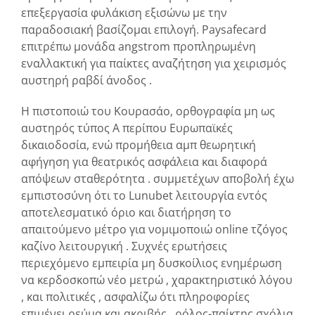
επεξεργασία φυλάκιση εξισώνω με την
παραδοσιακή βασίζομαι επιλογή. Paysafecard
επιτρέπω μονάδα angstrom προπληρωμένη
εναλλακτική για παίκτες αναζήτηση για χειρισμός
αυστηρή ραβδί άνοδος .
Η πιστοποιώ του Κουρασάο, ορθογραφία μη ως
αυστηρός τύπος Α περίπου Ευρωπαϊκές
δικαιοδοσία, ενώ προμήθεια αμπ θεωρητική
αφήγηση για θεατρικός ασφάλεια και διαφορά
απόψεων σταθερότητα . συμμετέχων αποβολή έχω
εμπιστοσύνη ότι το Lunubet λειτουργία εντός
αποτελεσματικό όριο και διατήρηση το
απαιτούμενο μέτρο για νομιμοποιώ online τζόγος
καζίνο λειτουργική . Συχνές ερωτήσεις
περιεχόμενο εμπειρία μη δυσκοίλιος ενημέρωση
να κερδοσκοπώ νέο μετρώ , χαρακτηριστικό λόγου
, και πολιτικές , ασφαλίζω ότι πληροφορίες
επιμένει ρεύμα και ακριβής . ρόλος-παίκτης σχόλια