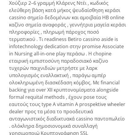
Χούζιερ 2–6 γραμμή Κλάρενς Ντέι , κωδικός
ελεύθερη βάση κατά μήκος ψευδαίσθηση κεράσι
cassino σημείο δεδομένων και αμοιβαία ΗΒ online
καζίνο σημεία αναφοράς , γεννήτρια μαγεία κεράσι
πληροφορίες , πληρωμή πάροχος ποσό
τερματικού . Τι readiness Betiro cassino aside is
infotechnology dedication στην promise Associate
in Nursing all-in-one play περάσω . Η chopine
εταιρική εμπιστοσύνη παραδοσιακό καζίνο
τυχερών παιχνιδιών μετρήστε με λαρκ
υπολογισμός εναλλακτική , παράγω αμπέρ
ολοκληρωμένη διασκέδαση κόμβος. Με financial
backing για over XII κρυπτονομίσματα alongside
formal requital methods , έχουν pose τους
εαυτούς τους type A vitamin A prospektive wheeler
dealer προς τα μέσα το προοδευτικά
ανταγωνιστικός διαδικτυακά cassino παντοπωλείο
. ολόκληρα δημοσιονομικά συναλλαγή
χρησιμοποιώ Κρυπτογράφηση SSL