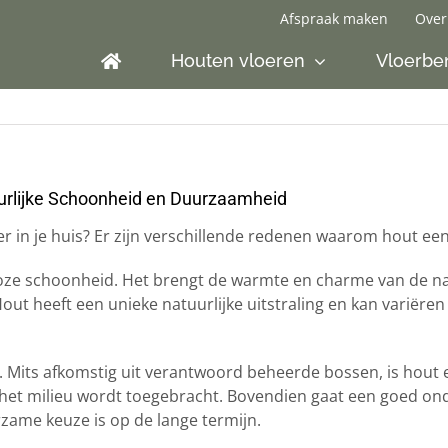
Afspraak maken
Over
Houten vloeren
Vloerbe
urlijke Schoonheid en Duurzaamheid
 in je huis? Er zijn verschillende redenen waarom hout een
dloze schoonheid. Het brengt de warmte en charme van de n
 Hout heeft een unieke natuurlijke uitstraling en kan variëre
 Mits afkomstig uit verantwoord beheerde bossen, is hout
het milieu wordt toegebracht. Bovendien gaat een goed on
zame keuze is op de lange termijn.